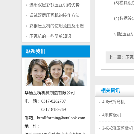
(3)模具没
选用双层彩钢压瓦机的优势
调试双层压瓦机的操作方法
(4)数据设
彩钢压瓦机的使用范围及用途
引起压瓦机切
压瓦机的一些简单知识
联系我们
上一篇：
压瓦
相关资讯
华通瓦楞机械制造有限公司
电 话：0317-8282707
4-6米折弯机
0317-8189769
4米剪板机
邮箱：htrollforming@outlook.com
地 址：
2-6米液压剪板机