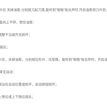
.关掉油泵,分别按刀起刀落,能听到"啪啪"吸合声时,开启油泵将刀升到
向上不停，憋住油泵：
调整不当或开关损坏；
4接反；
卡住，关掉油泵，分别按压形升、压型降，能听到"啪啪"吸合声时，开启
常无自动：
钮没在自动位置或损坏，启动按钮损坏；
上限位或上下限位接反；