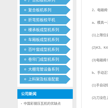
广告扣板机系列
复合板机系列
2、电磁阀卡住
折弯剪板校平机
a、模具一直
楼承板成型机系列
(1)上限位
车厢板成型机系列
(2)K3、K
百叶窗成型机系列
卷帘门成型机系列
(3)电磁阀
大棚弯管设备系列
b、手动正
上料架及标准配套
(1)手自动
公司新闻
(2)刀没在
中国彩钢压瓦机的优缺点