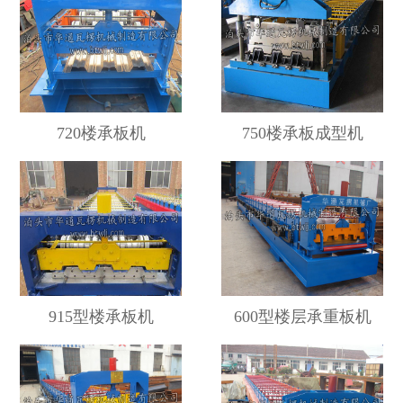
720楼承板机
750楼承板成型机
915型楼承板机
600型楼层承重板机